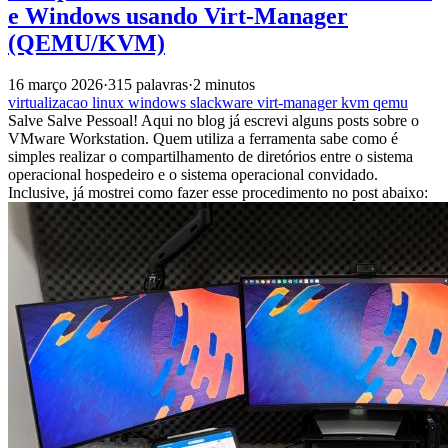
e Windows usando Virt-Manager
(QEMU/KVM)
16 março 2026
·
315 palavras
·
2 minutos
virtualizacao
linux
windows
slackware
virt-manager
kvm
qemu
Salve Salve Pessoal! Aqui no blog já escrevi alguns posts sobre o
VMware Workstation. Quem utiliza a ferramenta sabe como é
simples realizar o compartilhamento de diretórios entre o sistema
operacional hospedeiro e o sistema operacional convidado.
Inclusive, já mostrei como fazer esse procedimento no post abaixo: