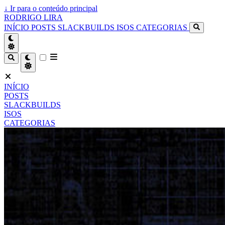
↓
Ir para o conteúdo principal
RODRIGO LIRA
INÍCIO
POSTS
SLACKBUILDS
ISOS
CATEGORIAS
INÍCIO
POSTS
SLACKBUILDS
ISOS
CATEGORIAS