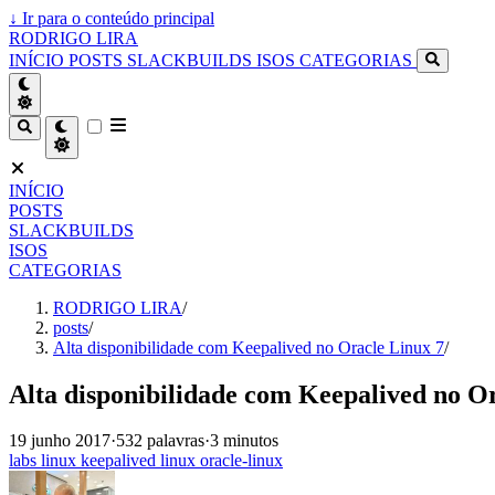
↓
Ir para o conteúdo principal
RODRIGO LIRA
INÍCIO
POSTS
SLACKBUILDS
ISOS
CATEGORIAS
INÍCIO
POSTS
SLACKBUILDS
ISOS
CATEGORIAS
RODRIGO LIRA
/
posts
/
Alta disponibilidade com Keepalived no Oracle Linux 7
/
Alta disponibilidade com Keepalived no O
19 junho 2017
·
532 palavras
·
3 minutos
labs
linux
keepalived
linux
oracle-linux