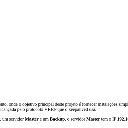
, onde o objetivo principal deste projeto é fornecer instalações simpl
é alcançada pelo protocolo VRRP que o keepalived usa.
s, um servidor
Master
e um
Backup
, o servidor
Master
tem o IP
192.1