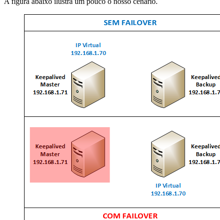
A figura abaixo ilustra um pouco o nosso cenário.