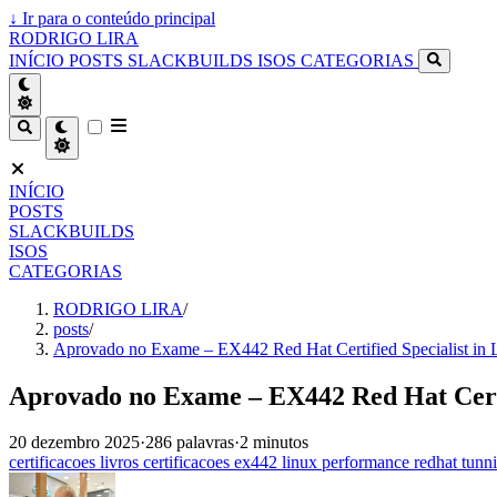
↓
Ir para o conteúdo principal
RODRIGO LIRA
INÍCIO
POSTS
SLACKBUILDS
ISOS
CATEGORIAS
INÍCIO
POSTS
SLACKBUILDS
ISOS
CATEGORIAS
RODRIGO LIRA
/
posts
/
Aprovado no Exame – EX442 Red Hat Certified Specialist in 
Aprovado no Exame – EX442 Red Hat Certi
20 dezembro 2025
·
286 palavras
·
2 minutos
certificacoes
livros
certificacoes
ex442
linux
performance
redhat
tunn