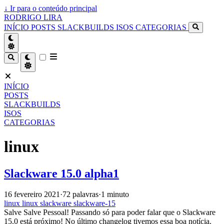
↓
Ir para o conteúdo principal
RODRIGO LIRA
INÍCIO
POSTS
SLACKBUILDS
ISOS
CATEGORIAS
INÍCIO
POSTS
SLACKBUILDS
ISOS
CATEGORIAS
linux
Slackware 15.0 alpha1
16 fevereiro 2021
·
72 palavras
·
1 minuto
linux
linux
slackware
slackware-15
Salve Salve Pessoal! Passando só para poder falar que o Slackware
15.0 está próximo! No último changelog tivemos essa boa notícia.