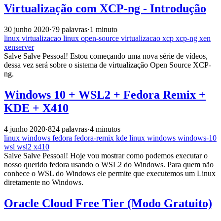
Virtualização com XCP-ng - Introdução
30 junho 2020
·
79 palavras
·
1 minuto
linux
virtualizacao
linux
open-source
virtualizacao
xcp
xcp-ng
xen
xenserver
Salve Salve Pessoal! Estou começando uma nova série de vídeos,
dessa vez será sobre o sistema de virtualização Open Source XCP-
ng.
Windows 10 + WSL2 + Fedora Remix +
KDE + X410
4 junho 2020
·
824 palavras
·
4 minutos
linux
windows
fedora
fedora-remix
kde
linux
windows
windows-10
wsl
wsl2
x410
Salve Salve Pessoal! Hoje vou mostrar como podemos executar o
nosso querido fedora usando o WSL2 do Windows. Para quem não
conhece o WSL do Windows ele permite que executemos um Linux
diretamente no Windows.
Oracle Cloud Free Tier (Modo Gratuito)