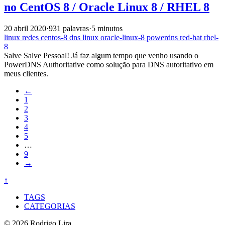
no CentOS 8 / Oracle Linux 8 / RHEL 8
20 abril 2020
·
931 palavras
·
5 minutos
linux
redes
centos-8
dns
linux
oracle-linux-8
powerdns
red-hat
rhel-
8
Salve Salve Pessoal! Já faz algum tempo que venho usando o
PowerDNS Authoritative como solução para DNS autoritativo em
meus clientes.
←
1
2
3
4
5
…
9
→
↑
TAGS
CATEGORIAS
© 2026 Rodrigo Lira