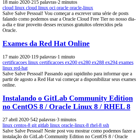
18 maio 2020
·
215 palavras
·
2 minutos
cloud
linux
cloud
linux
oci
oracle
oracle-linux
Salve Salve Pessoal! Vou começar a escrever uma série de posts
falando como podemos usar a Oracle Cloud Free Tier no nosso dia-
a-dia e tirar proveito desses recursos gratuitos oferecidos pela
Oracle.
Exames da Red Hat Online
17 maio 2020
·
119 palavras
·
1 minuto
certificacoes
linux
certificacoes
ex200
ex280
ex288
ex294
exames
linux
red-hat
Salve Salve Pessoal! Passando aqui rapidinho para informar que a
partir de agosto a Red Hat vai começar a disponibilizar seus exames
online.
Instalando o GitLab Community Edition
no CentOS 8 / Oracle Linux 8 / RHEL 8
27 abril 2020
·
542 palavras
·
3 minutos
linux
centos-8
git
gitlab
linux
oracle-linux-8
rhel-8
ssh
Salve Salve Pessoal! Neste post vou mostrar como podemos fazer a
instalação do GitLab Community Edition no CentOS 8 / Oracle