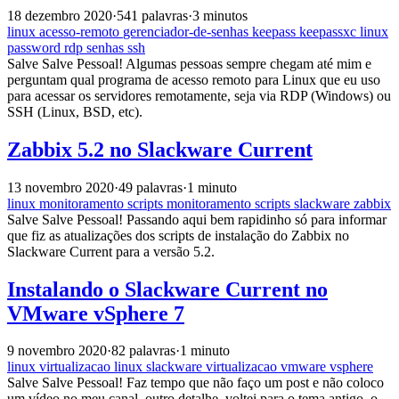
18 dezembro 2020
·
541 palavras
·
3 minutos
linux
acesso-remoto
gerenciador-de-senhas
keepass
keepassxc
linux
password
rdp
senhas
ssh
Salve Salve Pessoal! Algumas pessoas sempre chegam até mim e
perguntam qual programa de acesso remoto para Linux que eu uso
para acessar os servidores remotamente, seja via RDP (Windows) ou
SSH (Linux, BSD, etc).
Zabbix 5.2 no Slackware Current
13 novembro 2020
·
49 palavras
·
1 minuto
linux
monitoramento
scripts
monitoramento
scripts
slackware
zabbix
Salve Salve Pessoal! Passando aqui bem rapidinho só para informar
que fiz as atualizações dos scripts de instalação do Zabbix no
Slackware Current para a versão 5.2.
Instalando o Slackware Current no
VMware vSphere 7
9 novembro 2020
·
82 palavras
·
1 minuto
linux
virtualizacao
linux
slackware
virtualizacao
vmware
vsphere
Salve Salve Pessoal! Faz tempo que não faço um post e não coloco
um vídeo no meu canal, outro detalhe, voltei para o tema antigo, o