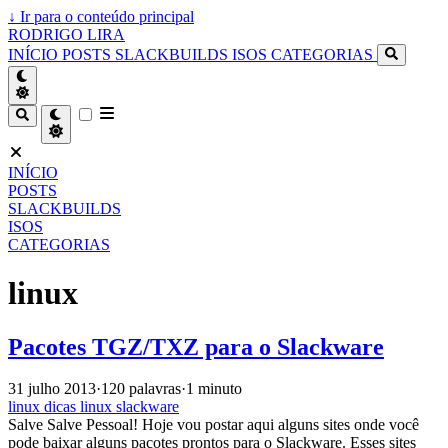
↓
Ir para o conteúdo principal
RODRIGO LIRA
INÍCIO
POSTS
SLACKBUILDS
ISOS
CATEGORIAS
INÍCIO
POSTS
SLACKBUILDS
ISOS
CATEGORIAS
linux
Pacotes TGZ/TXZ para o Slackware
31 julho 2013
·
120 palavras
·
1 minuto
linux
dicas
linux
slackware
Salve Salve Pessoal! Hoje vou postar aqui alguns sites onde você
pode baixar alguns pacotes prontos para o Slackware. Esses sites