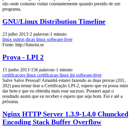
são onde costumo visitar constantemente quando presido de um
programa.
GNU/Linux Distribution Timeline
23 julho 2013
·
2 palavras
·
1 minuto
linux
outros
dicas
linux
software-livre
Fonte: http://futurist.se
Prova - LPI 2
15 junho 2013
·
156 palavras
·
1 minuto
certificacoes
linux
certificacao
linux
lpi
software-livre
Salve Salve Pessoal! Amanhã estarei fazendo as duas provas (201,
202) para tentar tirar a Certificação LPI-2, espero que eu possa mim
dar bem e que eu obtenha mais esse sucesso. Postarei aqui o
resultado assim que eu receber e espero que seja bom. Fui e até a
próxima.
Nginx HTTP Server 1.3.9-1.4.0 Chuncked
Encoding Stack Buffer Overflow