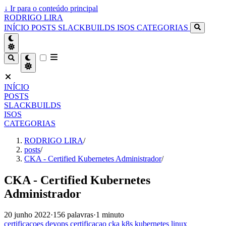
↓
Ir para o conteúdo principal
RODRIGO LIRA
INÍCIO
POSTS
SLACKBUILDS
ISOS
CATEGORIAS
INÍCIO
POSTS
SLACKBUILDS
ISOS
CATEGORIAS
RODRIGO LIRA
/
posts
/
CKA - Certified Kubernetes Administrador
/
CKA - Certified Kubernetes
Administrador
20 junho 2022
·
156 palavras
·
1 minuto
certificacoes
devops
certificacao
cka
k8s
kubernetes
linux