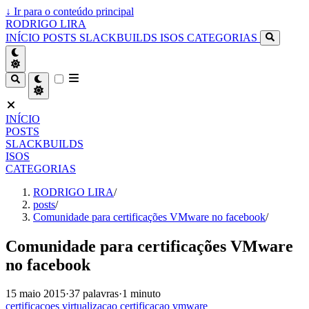
↓
Ir para o conteúdo principal
RODRIGO LIRA
INÍCIO
POSTS
SLACKBUILDS
ISOS
CATEGORIAS
INÍCIO
POSTS
SLACKBUILDS
ISOS
CATEGORIAS
RODRIGO LIRA
/
posts
/
Comunidade para certificações VMware no facebook
/
Comunidade para certificações VMware
no facebook
15 maio 2015
·
37 palavras
·
1 minuto
certificacoes
virtualizacao
certificacao
vmware