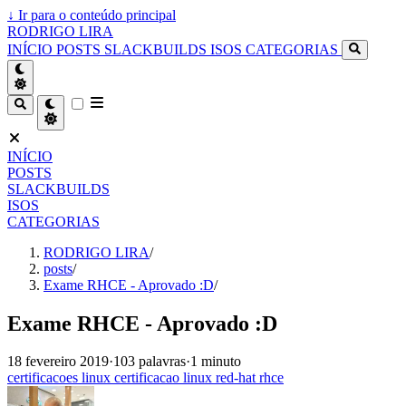
↓
Ir para o conteúdo principal
RODRIGO LIRA
INÍCIO
POSTS
SLACKBUILDS
ISOS
CATEGORIAS
INÍCIO
POSTS
SLACKBUILDS
ISOS
CATEGORIAS
RODRIGO LIRA
/
posts
/
Exame RHCE - Aprovado :D
/
Exame RHCE - Aprovado :D
18 fevereiro 2019
·
103 palavras
·
1 minuto
certificacoes
linux
certificacao
linux
red-hat
rhce