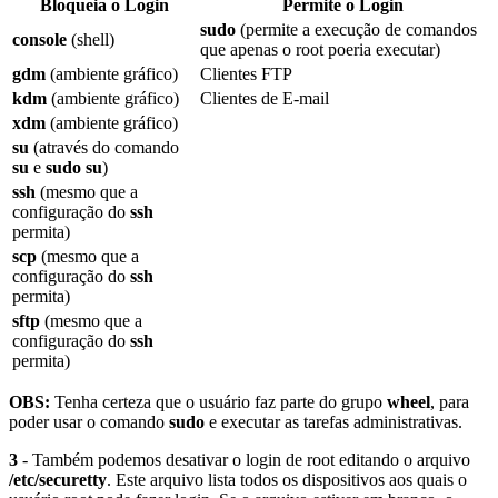
Bloqueia o Login
Permite o Login
sudo
(permite a execução de comandos
console
(shell)
que apenas o root poeria executar)
gdm
(ambiente gráfico)
Clientes FTP
kdm
(ambiente gráfico)
Clientes de E-mail
xdm
(ambiente gráfico)
su
(através do comando
su
e
sudo su
)
ssh
(mesmo que a
configuração do
ssh
permita)
scp
(mesmo que a
configuração do
ssh
permita)
sftp
(mesmo que a
configuração do
ssh
permita)
OBS:
Tenha certeza que o usuário faz parte do grupo
wheel
, para
poder usar o comando
sudo
e executar as tarefas administrativas.
3
- Também podemos desativar o login de root editando o arquivo
/etc/securetty
. Este arquivo lista todos os dispositivos aos quais o