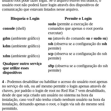
usuário root pode fazer login. Se o arquivo estiver em branco, o
usuário root não poderá fazer login através dos dispositivos de
comunicação que estavam listados nesse arquivo.
Bloqueia o Login
Permite o Login
sudo
(permite a execução de
console
(shell)
comandos que apenas o root poeria
executar)
gdm
(ambiente gráfico)
su
(através do comando
su
e
sudo su
)
ssh
(observa se a configuração do
ssh
kdm
(ambiente gráfico)
permite)
scp
(observa se a configuração do ssh
xdm
(ambiente gráfico)
permite)
Qualquer outro serviço
sftp
(observa se a configuração do ssh
que utilize esses
permite)
dispositivos
4
- Podemos desabilitar ou habilitar o acesso do usuário root apenas
no serviço do ssh, ou até mesmo permitir o login apenas através de
chaves, por padrão o login de root no Red Hat 7 vem desabilitado,
desde de que seja criado um usuário no sistema na hora da
instalação, caso você não tenha criado nenhum usuário na hora da
instalação, deixando apenas o root, o login via ssh do mesmo será
permitido.