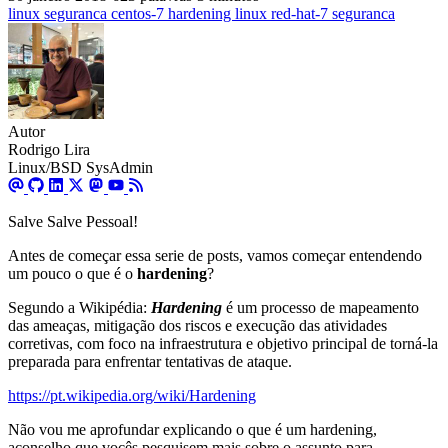
linux
seguranca
centos-7
hardening
linux
red-hat-7
seguranca
Autor
Rodrigo Lira
Linux/BSD SysAdmin
Salve Salve Pessoal!
Antes de começar essa serie de posts, vamos começar entendendo
um pouco o que é o
hardening
?
Segundo a Wikipédia:
Hardening
é um processo de mapeamento
das ameaças, mitigação dos riscos e execução das atividades
corretivas, com foco na infraestrutura e objetivo principal de torná-la
preparada para enfrentar tentativas de ataque.
https://pt.wikipedia.org/wiki/Hardening
Não vou me aprofundar explicando o que é um hardening,
aconselho que vocês pesquisem mais sobre o assunto para