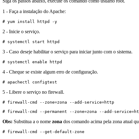
Siga os passos abaixo, execute os comando como usuário root.
1 - Faça a instalação do Apache:
# yum install httpd -y
2 - Inicie o serviço.
# systemctl start httpd
3 - Caso deseje habilitar o serviço para iniciar junto com o sistema.
# systemctl enable httpd
4 - Cheque se existe algum erro de configuração.
# apachectl configtest
5 - Libere o serviço no firewall.
# firewall-cmd --permanent --zone=zona --add-service=ht
Obs:
Substitua a o nome
zona
dos comando acima pela zona atual que 
# firewall-cmd --get-default-zone