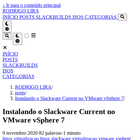
↓
Ir para o conteúdo principal
RODRIGO LIRA
INÍCIO
POSTS
SLACKBUILDS
ISOS
CATEGORIAS
INÍCIO
POSTS
SLACKBUILDS
ISOS
CATEGORIAS
RODRIGO LIRA
/
posts
/
Instalando o Slackware Current no VMware vSphere 7
/
Instalando o Slackware Current no
VMware vSphere 7
9 novembro 2020
·
82 palavras
·
1 minuto
linux
virtualizacao
linux
slackware
virtualizacao
vmware
vsphere