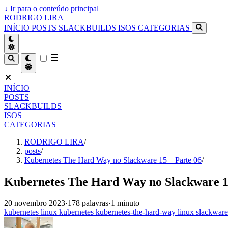
↓
Ir para o conteúdo principal
RODRIGO LIRA
INÍCIO
POSTS
SLACKBUILDS
ISOS
CATEGORIAS
INÍCIO
POSTS
SLACKBUILDS
ISOS
CATEGORIAS
RODRIGO LIRA
/
posts
/
Kubernetes The Hard Way no Slackware 15 – Parte 06
/
Kubernetes The Hard Way no Slackware 15
20 novembro 2023
·
178 palavras
·
1 minuto
kubernetes
linux
kubernetes
kubernetes-the-hard-way
linux
slackware