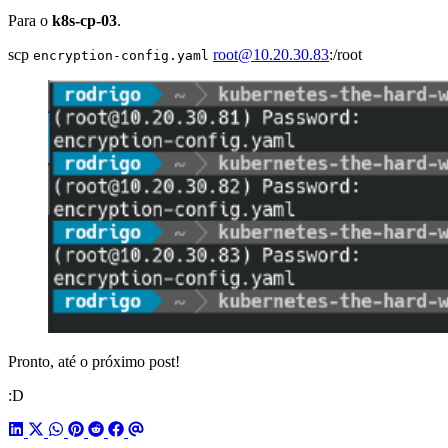
Para o
k8s-cp-03
.
scp
root@10.20.30.83
:/root
encryption-config.yaml
Pronto, até o próximo post!
:D