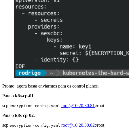
Pronto, agora basta enviarmos para os control planes.
Para o
k8s-cp-01
.
scp
root@10.20.30.81
:/root
encryption-config.yaml
Para o
k8s-cp-02
.
scp
root@10.20.30.82
:/root
encryption-config.yaml