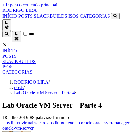
↓
Ir para o conteúdo principal
RODRIGO LIRA
INÍCIO
POSTS
SLACKBUILDS
ISOS
CATEGORIAS
INÍCIO
POSTS
SLACKBUILDS
ISOS
CATEGORIAS
RODRIGO LIRA
/
posts
/
Lab Oracle VM Server – Parte 4
/
Lab Oracle VM Server – Parte 4
18 julho 2016
·
88 palavras
·
1 minuto
labs
linux
virtualizacao
labs
linux
nexenta
oracle
oracle-vm-manager
oracle-vm-server