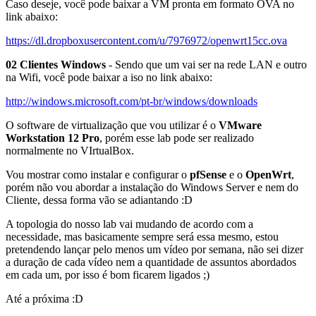
Caso deseje, você pode baixar a VM pronta em formato OVA no
link abaixo:
https://dl.dropboxusercontent.com/u/7976972/openwrt15cc.ova
02 Clientes Windows
- Sendo que um vai ser na rede LAN e outro
na Wifi, você pode baixar a iso no link abaixo:
http://windows.microsoft.com/pt-br/windows/downloads
O software de virtualização que vou utilizar é o
VMware
Workstation 12 Pro
, porém esse lab pode ser realizado
normalmente no VIrtualBox.
Vou mostrar como instalar e configurar o
pfSense
e o
OpenWrt
,
porém não vou abordar a instalação do Windows Server e nem do
Cliente, dessa forma vão se adiantando :D
A topologia do nosso lab vai mudando de acordo com a
necessidade, mas basicamente sempre será essa mesmo, estou
pretendendo lançar pelo menos um vídeo por semana, não sei dizer
a duração de cada vídeo nem a quantidade de assuntos abordados
em cada um, por isso é bom ficarem ligados ;)
Até a próxima :D