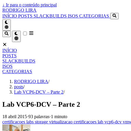
↓
Ir para o conteúdo principal
RODRIGO LIRA
INÍCIO
POSTS
SLACKBUILDS
ISOS
CATEGORIAS
INÍCIO
POSTS
SLACKBUILDS
ISOS
CATEGORIAS
RODRIGO LIRA
/
posts
/
Lab VCP6-DCV – Parte 2
/
Lab VCP6-DCV – Parte 2
18 abril 2015
·
93 palavras
·
1 minuto
certificacoes
labs
storage
virtualizacao
certificacoes
lab
vcp6-dcv
vmw