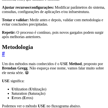
Ajustar recursos/configurações:
Modificar parâmetros do sistema,
consultas, configurações de aplicações e/ou infraestrutura.
Testar e validar:
Medir antes e depois, validar com metodologia e
evitar conclusões precipitadas.
Repetir:
O processo é contínuo, pois novos gargalos podem surgir
após melhorias anteriores.
Metodologia
#
Um dos métodos mais conhecidos é o
USE Method
, proposto por
Brendan Gregg
. Não esqueça esse nome, vamos falar muito sobre
ele nesta série. 😁
USE
significa:
U
tilization (
U
tilização)
S
aturation (
S
aturação)
E
rrors (
E
rros)
Podemos ver o método
USE
no fluxograma abaixo.