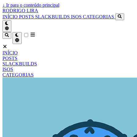
↓
Ir para o conteúdo principal
RODRIGO LIRA
INÍCIO
POSTS
SLACKBUILDS
ISOS
CATEGORIAS
INÍCIO
POSTS
SLACKBUILDS
ISOS
CATEGORIAS