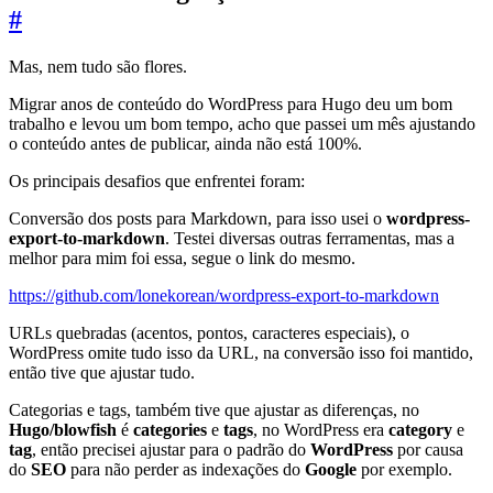
#
Mas, nem tudo são flores.
Migrar anos de conteúdo do WordPress para Hugo deu um bom
trabalho e levou um bom tempo, acho que passei um mês ajustando
o conteúdo antes de publicar, ainda não está 100%.
Os principais desafios que enfrentei foram:
Conversão dos posts para Markdown, para isso usei o
wordpress-
export-to-markdown
. Testei diversas outras ferramentas, mas a
melhor para mim foi essa, segue o link do mesmo.
https://github.com/lonekorean/wordpress-export-to-markdown
URLs quebradas (acentos, pontos, caracteres especiais), o
WordPress omite tudo isso da URL, na conversão isso foi mantido,
então tive que ajustar tudo.
Categorias e tags, também tive que ajustar as diferenças, no
Hugo/blowfish
é
categories
e
tags
, no WordPress era
category
e
tag
, então precisei ajustar para o padrão do
WordPress
por causa
do
SEO
para não perder as indexações do
Google
por exemplo.