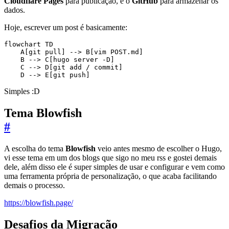
Cloudflare Pages
para publicação, e o
GitHub
para armazenar os
dados.
Hoje, escrever um post é basicamente:
flowchart TD

    A[git pull] --> B[vim POST.md]

    B --> C[hugo server -D]

    C --> D[git add / commit]

Simples :D
Tema Blowfish
#
A escolha do tema
Blowfish
veio antes mesmo de escolher o Hugo,
vi esse tema em um dos blogs que sigo no meu rss e gostei demais
dele, além disso ele é super simples de usar e configurar e vem como
uma ferramenta própria de personalização, o que acaba facilitando
demais o processo.
https://blowfish.page/
Desafios da Migração