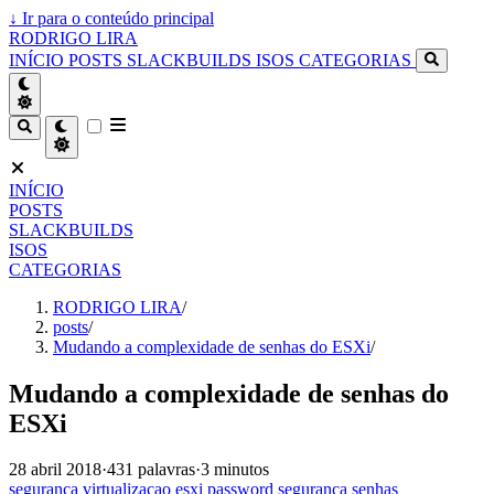
↓
Ir para o conteúdo principal
RODRIGO LIRA
INÍCIO
POSTS
SLACKBUILDS
ISOS
CATEGORIAS
INÍCIO
POSTS
SLACKBUILDS
ISOS
CATEGORIAS
RODRIGO LIRA
/
posts
/
Mudando a complexidade de senhas do ESXi
/
Mudando a complexidade de senhas do
ESXi
28 abril 2018
·
431 palavras
·
3 minutos
seguranca
virtualizacao
esxi
password
seguranca
senhas