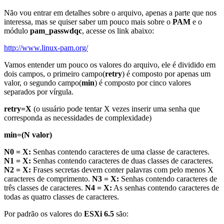
Não vou entrar em detalhes sobre o arquivo, apenas a parte que nos
interessa, mas se quiser saber um pouco mais sobre o
PAM
e o
módulo
pam_passwdqc
, acesse os link abaixo:
http://www.linux-pam.org/
Vamos entender um pouco os valores do arquivo, ele é dividido em
dois campos, o primeiro campo(
retry
) é composto por apenas um
valor, o segundo campo(
min
) é composto por cinco valores
separados por vírgula.
retry=X
(o usuário pode tentar X vezes inserir uma senha que
corresponda as necessidades de complexidade)
min=(N valor)
N0 = X:
Senhas contendo caracteres de uma classe de caracteres.
N1 = X:
Senhas contendo caracteres de duas classes de caracteres.
N2 = X:
Frases secretas devem conter palavras com pelo menos X
caracteres de comprimento.
N3 = X:
Senhas contendo caracteres de
três classes de caracteres.
N4 = X:
As senhas contendo caracteres de
todas as quatro classes de caracteres.
Por padrão os valores do
ESXi 6.5
são: