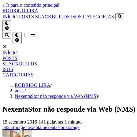
↓
Ir para o conteúdo principal
RODRIGO LIRA
INÍCIO
POSTS
SLACKBUILDS
ISOS
CATEGORIAS
INÍCIO
POSTS
SLACKBUILDS
ISOS
CATEGORIAS
RODRIGO LIRA
/
posts
/
NexentaStor não responde via Web (NMS)
/
NexentaStor não responde via Web (NMS)
15 setembro 2016
·
141 palavras
·
1 minuto
labs
storage
nexenta
nexentastor
storage