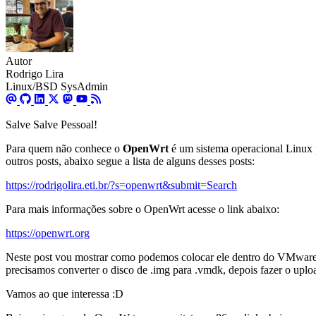
Autor
Rodrigo Lira
Linux/BSD SysAdmin
Salve Salve Pessoal!
Para quem não conhece o
OpenWrt
é um sistema operacional Linux p
outros posts, abaixo segue a lista de alguns desses posts:
https://rodrigolira.eti.br/?s=openwrt&submit=Search
Para mais informações sobre o OpenWrt acesse o link abaixo:
https://openwrt.org
Neste post vou mostrar como podemos colocar ele dentro do VMware v
precisamos converter o disco de .img para .vmdk, depois fazer o uplo
Vamos ao que interessa :D