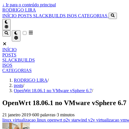
↓
Ir para o conteúdo principal
RODRIGO LIRA
INÍCIO
POSTS
SLACKBUILDS
ISOS
CATEGORIAS
INÍCIO
POSTS
SLACKBUILDS
ISOS
CATEGORIAS
RODRIGO LIRA
/
posts
/
OpenWrt 18.06.1 no VMware vSphere 6.7
/
OpenWrt 18.06.1 no VMware vSphere 6.7
21 janeiro 2019
·
600 palavras
·
3 minutos
linux
virtualizacao
linux
openwrt
p2v
starwind
v2v
virtualizacao
vmwa