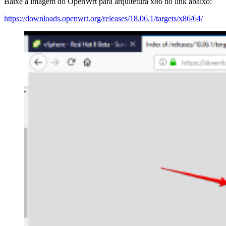
Baixe a imagem do OpenWrt para arquitetura x86 no link abaixo:
https://downloads.openwrt.org/releases/18.06.1/targets/x86/64/