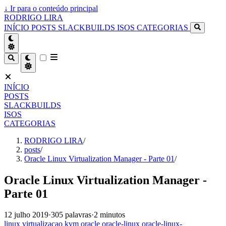
↓
Ir para o conteúdo principal
RODRIGO LIRA
INÍCIO
POSTS
SLACKBUILDS
ISOS
CATEGORIAS
INÍCIO
POSTS
SLACKBUILDS
ISOS
CATEGORIAS
RODRIGO LIRA
/
posts
/
Oracle Linux Virtualization Manager - Parte 01
/
Oracle Linux Virtualization Manager -
Parte 01
12 julho 2019
·
305 palavras
·
2 minutos
linux
virtualizacao
kvm
oracle
oracle-linux
oracle-linux-