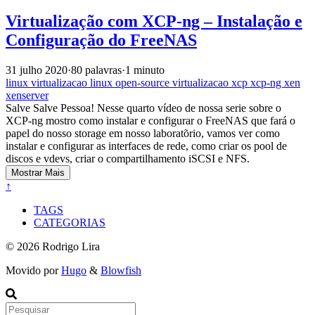
Virtualização com XCP-ng – Instalação e
Configuração do FreeNAS
31 julho 2020
·
80 palavras
·
1 minuto
linux
virtualizacao
linux
open-source
virtualizacao
xcp
xcp-ng
xen
xenserver
Salve Salve Pessoa! Nesse quarto vídeo de nossa serie sobre o
XCP-ng mostro como instalar e configurar o FreeNAS que fará o
papel do nosso storage em nosso laboratõrio, vamos ver como
instalar e configurar as interfaces de rede, como criar os pool de
discos e vdevs, criar o compartilhamento iSCSI e NFS.
Mostrar Mais
↑
TAGS
CATEGORIAS
© 2026 Rodrigo Lira
Movido por
Hugo
&
Blowfish