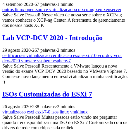
4 setembro 2020
·
67 palavras
·
1 minuto
outros
linux
open-source
virtualizacao
xcp
xcp-ng
xen
xenserver
Salve Salve Pessoal! Nesse vídeo de nossa série sobre o XCP-ng
vamos conhecer o XCP-ng Center. A ferramenta de gerenciamento
dos nossos hosts XCP.
Lab VCP-DCV 2020 - Introdução
29 agosto 2020
·
267 palavras
·
2 minutos
certificacoes
virtualizacao
certificacao
esxi
esxi-7-0
vcp-dcv
vcp-
dcv-2020
vmware
vsphere
vsphere-7
Salve Salve Pessoal! Rescentemente a VMware lançou a nova
versão do exame VCP-DCV 2020 baseado no VMware vSphere 7.
Com esse novo lançamento eu resolvi atualizar a minha certificação.
;)
ISOs Customizadas do ESXi 7
26 agosto 2020
·
238 palavras
·
2 minutos
virtualizacao
esxi
esxi-7-0
isos
linux
vmklinux
Salve Salve Pessoal! Muitas pessoas estão vindo me perguntar
quando irei disponibilizar uma ISO do ESXi 7 Customizada com os
drivers de rede com chipsets da realtek.