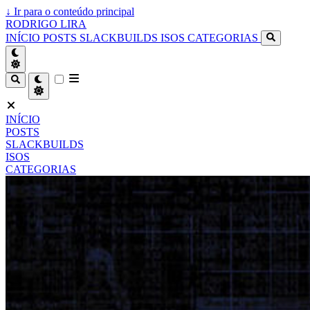
↓
Ir para o conteúdo principal
RODRIGO LIRA
INÍCIO
POSTS
SLACKBUILDS
ISOS
CATEGORIAS
INÍCIO
POSTS
SLACKBUILDS
ISOS
CATEGORIAS