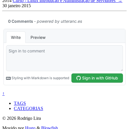
2014
Curso - Linux Introdução e Administração de Servidores
→
30 janeiro 2015
↑
TAGS
CATEGORIAS
© 2026 Rodrigo Lira
Movido por
Hugo
&
Blowfish