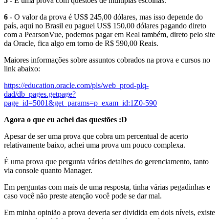
5
- É uma prova com questões de múltiplas escolhas.
6
- O valor da prova é US$ 245,00 dólares, mas isso depende do
país, aqui no Brasil eu paguei US$ 150,00 dólares pagando direto
com a PearsonVue, podemos pagar em Real também, direto pelo site
da Oracle, fica algo em torno de R$ 590,00 Reais.
Maiores informações sobre assuntos cobrados na prova e cursos no
link abaixo:
https://education.oracle.com/pls/web_prod-plq-
dad/db_pages.getpage?
page_id=5001&get_params=p_exam_id:1Z0-590
Agora o que eu achei das questões :D
Apesar de ser uma prova que cobra um percentual de acerto
relativamente baixo, achei uma prova um pouco complexa.
É uma prova que pergunta vários detalhes do gerenciamento, tanto
via console quanto Manager.
Em perguntas com mais de uma resposta, tinha várias pegadinhas e
caso você não preste atenção você pode se dar mal.
Em minha opinião a prova deveria ser dividida em dois níveis, existe