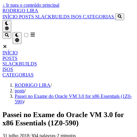
↓
Ir para o conteúdo principal
RODRIGO LIRA
INÍCIO
POSTS
SLACKBUILDS
ISOS
CATEGORIAS
INÍCIO
POSTS
SLACKBUILDS
ISOS
CATEGORIAS
RODRIGO LIRA
/
posts
/
Passei no Exame do Oracle VM 3.0 for x86 Essentials (1Z0-
590)
/
Passei no Exame do Oracle VM 3.0 for
x86 Essentials (1Z0-590)
31 julho 2018
·
304 palavras
·
2 minutos