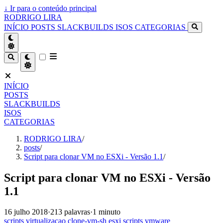
↓
Ir para o conteúdo principal
RODRIGO LIRA
INÍCIO
POSTS
SLACKBUILDS
ISOS
CATEGORIAS
INÍCIO
POSTS
SLACKBUILDS
ISOS
CATEGORIAS
RODRIGO LIRA
/
posts
/
Script para clonar VM no ESXi - Versão 1.1
/
Script para clonar VM no ESXi - Versão
1.1
16 julho 2018
·
213 palavras
·
1 minuto
scripts
virtualizacao
clone-vm-sh
esxi
scripts
vmware