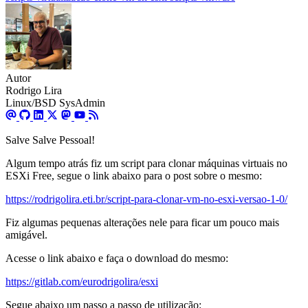
Autor
Rodrigo Lira
Linux/BSD SysAdmin
Salve Salve Pessoal!
Algum tempo atrás fiz um script para clonar máquinas virtuais no
ESXi Free, segue o link abaixo para o post sobre o mesmo:
https://rodrigolira.eti.br/script-para-clonar-vm-no-esxi-versao-1-0/
Fiz algumas pequenas alterações nele para ficar um pouco mais
amigável.
Acesse o link abaixo e faça o download do mesmo:
https://gitlab.com/eurodrigolira/esxi
Segue abaixo um passo a passo de utilização: