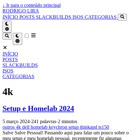
↓
Ir para o conteúdo principal
RODRIGO LIRA
INÍCIO
POSTS
SLACKBUILDS
ISOS
CATEGORIAS
INÍCIO
POSTS
SLACKBUILDS
ISOS
CATEGORIAS
4k
Setup e Homelab 2024
5 março 2024
·
241 palavras
·
2 minutos
outros
4k
dell
homelab
keychron
setup
thinkapd
ts150
Salve Salve Pessoal! Passando aqui para falar um pouco sobre o
meu setup e meu homelab pessoal, recentemente fiz algumas