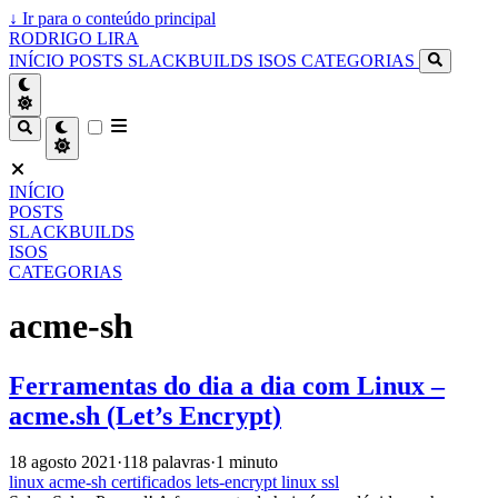
↓
Ir para o conteúdo principal
RODRIGO LIRA
INÍCIO
POSTS
SLACKBUILDS
ISOS
CATEGORIAS
INÍCIO
POSTS
SLACKBUILDS
ISOS
CATEGORIAS
acme-sh
Ferramentas do dia a dia com Linux –
acme.sh (Let’s Encrypt)
18 agosto 2021
·
118 palavras
·
1 minuto
linux
acme-sh
certificados
lets-encrypt
linux
ssl