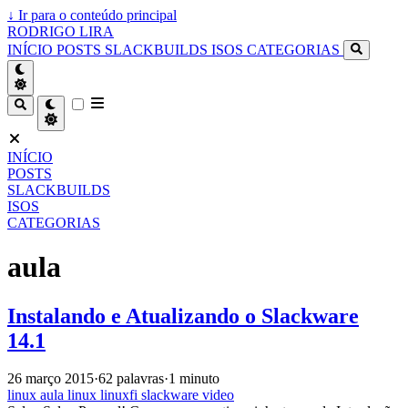
↓
Ir para o conteúdo principal
RODRIGO LIRA
INÍCIO
POSTS
SLACKBUILDS
ISOS
CATEGORIAS
INÍCIO
POSTS
SLACKBUILDS
ISOS
CATEGORIAS
aula
Instalando e Atualizando o Slackware
14.1
26 março 2015
·
62 palavras
·
1 minuto
linux
aula
linux
linuxfi
slackware
video