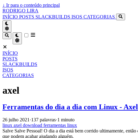
↓
Ir para o conteúdo principal
RODRIGO LIRA
INÍCIO
POSTS
SLACKBUILDS
ISOS
CATEGORIAS
INÍCIO
POSTS
SLACKBUILDS
ISOS
CATEGORIAS
axel
Ferramentas do dia a dia com Linux - Axel
26 julho 2021
·
137 palavras
·
1 minuto
linux
axel
download
ferramentas
linux
Salve Salve Pessoal! O dia a dia está bem corrido ultimamente, então 
que podem acabar ajudando alguém.