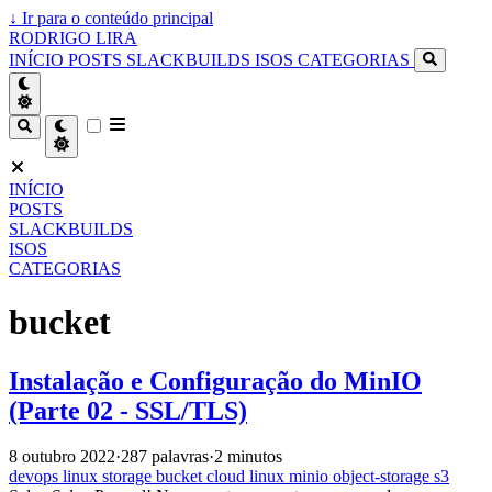
↓
Ir para o conteúdo principal
RODRIGO LIRA
INÍCIO
POSTS
SLACKBUILDS
ISOS
CATEGORIAS
INÍCIO
POSTS
SLACKBUILDS
ISOS
CATEGORIAS
bucket
Instalação e Configuração do MinIO
(Parte 02 - SSL/TLS)
8 outubro 2022
·
287 palavras
·
2 minutos
devops
linux
storage
bucket
cloud
linux
minio
object-storage
s3