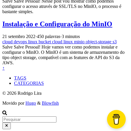
Salve Salve Pessoal! Nesse post vou mostrar como podemos
configurar o acesso através de SSL/TLS no MinIO, o processo é
bastante simples.
Instalação e Configuração do MinIO
21 setembro 2022
·
450 palavras
·
3 minutos
cloud
devops
linux
bucket
cloud
linux
minio
object-storage
s3
Salve Salve Pessoal! Hoje vamos ver como podemos instalar e
configurar o MinIO. O MinIO é um sistema de armazenamento do
tipo object storage, compatível com as features de API do S3 da
AWS.
↑
TAGS
CATEGORIAS
© 2026 Rodrigo Lira
Movido por
Hugo
&
Blowfish