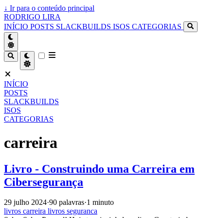
↓
Ir para o conteúdo principal
RODRIGO LIRA
INÍCIO
POSTS
SLACKBUILDS
ISOS
CATEGORIAS
INÍCIO
POSTS
SLACKBUILDS
ISOS
CATEGORIAS
carreira
Livro - Construindo uma Carreira em
Cibersegurança
29 julho 2024
·
90 palavras
·
1 minuto
livros
carreira
livros
seguranca