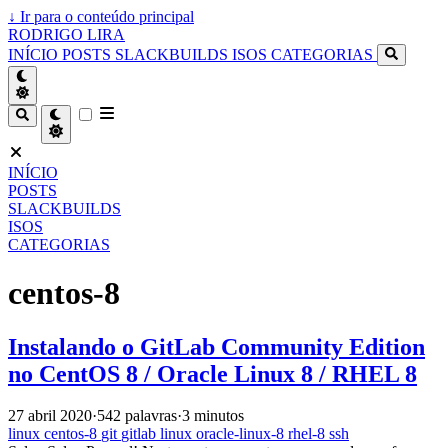
↓
Ir para o conteúdo principal
RODRIGO LIRA
INÍCIO
POSTS
SLACKBUILDS
ISOS
CATEGORIAS
INÍCIO
POSTS
SLACKBUILDS
ISOS
CATEGORIAS
centos-8
Instalando o GitLab Community Edition
no CentOS 8 / Oracle Linux 8 / RHEL 8
27 abril 2020
·
542 palavras
·
3 minutos
linux
centos-8
git
gitlab
linux
oracle-linux-8
rhel-8
ssh