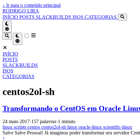
↓
Ir para o conteúdo principal
RODRIGO LIRA
INÍCIO
POSTS
SLACKBUILDS
ISOS
CATEGORIAS
INÍCIO
POSTS
SLACKBUILDS
ISOS
CATEGORIAS
centos2ol-sh
Transformando o CentOS em Oracle Linu
24 maio 2017
·
157 palavras
·
1 minuto
linux
scripts
centos
centos2ol-sh
linux
oracle-linux
scientific-linux
Salve Salve Pessoal! Já imaginou poder transformar seu servidor Cen
↑