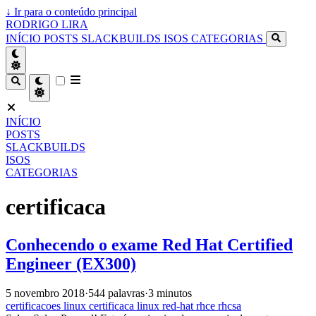
↓
Ir para o conteúdo principal
RODRIGO LIRA
INÍCIO
POSTS
SLACKBUILDS
ISOS
CATEGORIAS
INÍCIO
POSTS
SLACKBUILDS
ISOS
CATEGORIAS
certificaca
Conhecendo o exame Red Hat Certified
Engineer (EX300)
5 novembro 2018
·
544 palavras
·
3 minutos
certificacoes
linux
certificaca
linux
red-hat
rhce
rhcsa