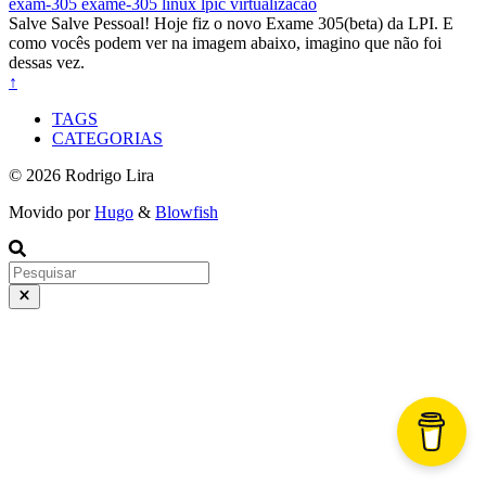
exam-305
exame-305
linux
lpic
virtualizacao
Salve Salve Pessoal! Hoje fiz o novo Exame 305(beta) da LPI. E
como vocês podem ver na imagem abaixo, imagino que não foi
dessas vez.
↑
TAGS
CATEGORIAS
© 2026 Rodrigo Lira
Movido por
Hugo
&
Blowfish