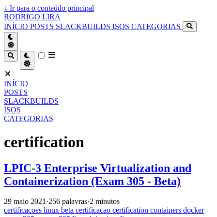
↓
Ir para o conteúdo principal
RODRIGO LIRA
INÍCIO
POSTS
SLACKBUILDS
ISOS
CATEGORIAS
INÍCIO
POSTS
SLACKBUILDS
ISOS
CATEGORIAS
certification
LPIC-3 Enterprise Virtualization and
Containerization (Exam 305 - Beta)
29 maio 2021
·
256 palavras
·
2 minutos
certificacoes
linux
beta
certificacao
certification
containers
docker