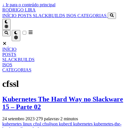
↓
Ir para o conteúdo principal
RODRIGO LIRA
INÍCIO
POSTS
SLACKBUILDS
ISOS
CATEGORIAS
INÍCIO
POSTS
SLACKBUILDS
ISOS
CATEGORIAS
cfssl
Kubernetes The Hard Way no Slackware
15 – Parte 02
24 setembro 2023
·
279 palavras
·
2 minutos
kubernetes
linux
cfssl
cfssljson
kubectl
kubernetes
kubernetes-the-