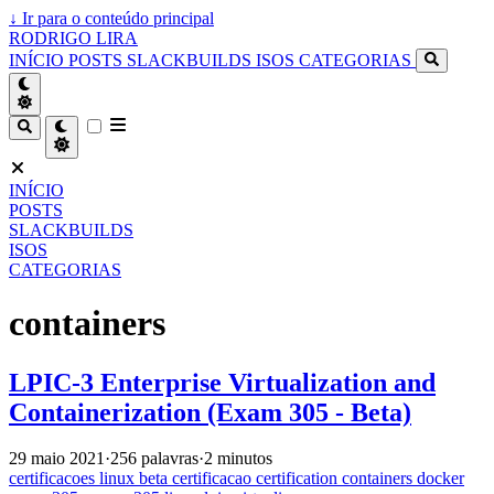
↓
Ir para o conteúdo principal
RODRIGO LIRA
INÍCIO
POSTS
SLACKBUILDS
ISOS
CATEGORIAS
INÍCIO
POSTS
SLACKBUILDS
ISOS
CATEGORIAS
containers
LPIC-3 Enterprise Virtualization and
Containerization (Exam 305 - Beta)
29 maio 2021
·
256 palavras
·
2 minutos
certificacoes
linux
beta
certificacao
certification
containers
docker