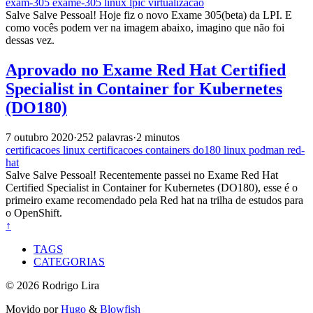
exam-305
exame-305
linux
lpic
virtualizacao
Salve Salve Pessoal! Hoje fiz o novo Exame 305(beta) da LPI. E
como vocês podem ver na imagem abaixo, imagino que não foi
dessas vez.
Aprovado no Exame Red Hat Certified
Specialist in Container for Kubernetes
(DO180)
7 outubro 2020
·
252 palavras
·
2 minutos
certificacoes
linux
certificacoes
containers
do180
linux
podman
red-
hat
Salve Salve Pessoal! Recentemente passei no Exame Red Hat
Certified Specialist in Container for Kubernetes (DO180), esse é o
primeiro exame recomendado pela Red hat na trilha de estudos para
o OpenShift.
↑
TAGS
CATEGORIAS
© 2026 Rodrigo Lira
Movido por
Hugo
&
Blowfish