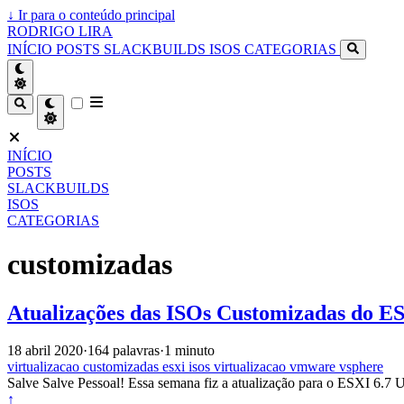
↓
Ir para o conteúdo principal
RODRIGO LIRA
INÍCIO
POSTS
SLACKBUILDS
ISOS
CATEGORIAS
INÍCIO
POSTS
SLACKBUILDS
ISOS
CATEGORIAS
customizadas
Atualizações das ISOs Customizadas do ES
18 abril 2020
·
164 palavras
·
1 minuto
virtualizacao
customizadas
esxi
isos
virtualizacao
vmware
vsphere
Salve Salve Pessoal! Essa semana fiz a atualização para o ESXI 6.7 U
↑