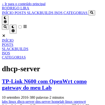
↓
Ir para o conteúdo principal
RODRIGO LIRA
INÍCIO
POSTS
SLACKBUILDS
ISOS
CATEGORIAS
INÍCIO
POSTS
SLACKBUILDS
ISOS
CATEGORIAS
dhcp-server
TP-Link N600 com OpenWrt como
gateway do meu Lab
10 setembro 2016
·
380 palavras
·
2 minutos
labs
linux
dhcp-server
dns-server
homelab
linux
openwrt