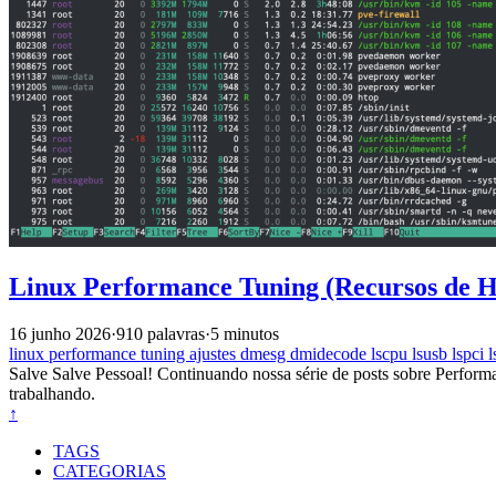
Linux Performance Tuning (Recursos de 
16 junho 2026
·
910 palavras
·
5 minutos
linux
performance
tuning
ajustes
dmesg
dmidecode
lscpu
lsusb
lspci
l
Salve Salve Pessoal! Continuando nossa série de posts sobre Perform
trabalhando.
↑
TAGS
CATEGORIAS