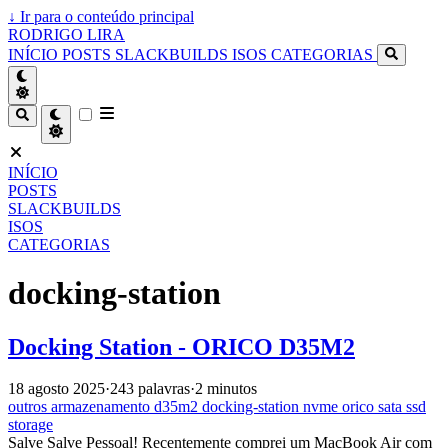
↓
Ir para o conteúdo principal
RODRIGO LIRA
INÍCIO
POSTS
SLACKBUILDS
ISOS
CATEGORIAS
INÍCIO
POSTS
SLACKBUILDS
ISOS
CATEGORIAS
docking-station
Docking Station - ORICO D35M2
18 agosto 2025
·
243 palavras
·
2 minutos
outros
armazenamento
d35m2
docking-station
nvme
orico
sata
ssd
storage
Salve Salve Pessoal! Recentemente comprei um MacBook Air com