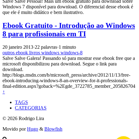
Salve Salve Pessoal! Mais um ebook gratuito para download sobre
Windows 7 disponível para download. O diferencial desse ebook é
que ele é muito didático e bem ilustrativo.
Ebook Gratuito - Introdução ao Windows
8 para profissionais em TI
20 janeiro 2013
·
22 palavras
·
1 minuto
outros
ebook
livros
windows
windows-8
Salve Salve Galera! Passando só para mostrar esse ebook free que a
microsoft disponibilizou para download. Segue o link para
download.
http://blogs.msdn.com/b/microsoft_press/archive/2012/11/13/free-
ebook-introducing-windows-8-an-overview-for-it-professionals-
final-edition.aspx?goback=%2Egde_3722785_member_205826704
↑
TAGS
CATEGORIAS
© 2026 Rodrigo Lira
Movido por
Hugo
&
Blowfish