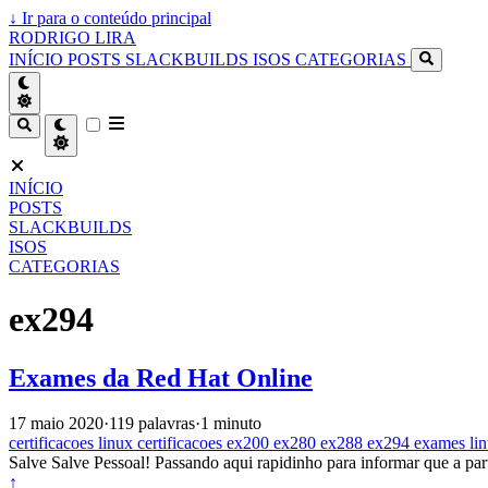
↓
Ir para o conteúdo principal
RODRIGO LIRA
INÍCIO
POSTS
SLACKBUILDS
ISOS
CATEGORIAS
INÍCIO
POSTS
SLACKBUILDS
ISOS
CATEGORIAS
ex294
Exames da Red Hat Online
17 maio 2020
·
119 palavras
·
1 minuto
certificacoes
linux
certificacoes
ex200
ex280
ex288
ex294
exames
li
Salve Salve Pessoal! Passando aqui rapidinho para informar que a par
↑