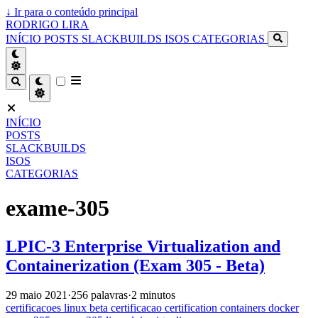
↓
Ir para o conteúdo principal
RODRIGO LIRA
INÍCIO
POSTS
SLACKBUILDS
ISOS
CATEGORIAS
INÍCIO
POSTS
SLACKBUILDS
ISOS
CATEGORIAS
exame-305
LPIC-3 Enterprise Virtualization and
Containerization (Exam 305 - Beta)
29 maio 2021
·
256 palavras
·
2 minutos
certificacoes
linux
beta
certificacao
certification
containers
docker