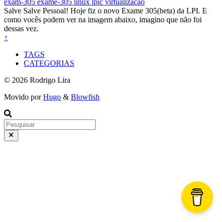
exam-305
exame-305
linux
lpic
virtualizacao
Salve Salve Pessoal! Hoje fiz o novo Exame 305(beta) da LPI. E
como vocês podem ver na imagem abaixo, imagino que não foi
dessas vez.
↑
TAGS
CATEGORIAS
© 2026 Rodrigo Lira
Movido por
Hugo
&
Blowfish