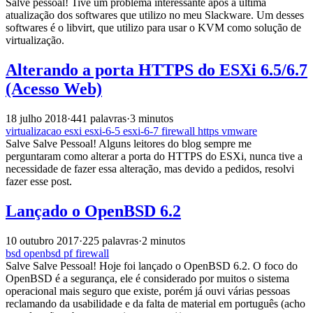
Salve pessoal! Tive um problema interessante após a última
atualização dos softwares que utilizo no meu Slackware. Um desses
softwares é o libvirt, que utilizo para usar o KVM como solução de
virtualização.
Alterando a porta HTTPS do ESXi 6.5/6.7
(Acesso Web)
18 julho 2018
·
441 palavras
·
3 minutos
virtualizacao
esxi
esxi-6-5
esxi-6-7
firewall
https
vmware
Salve Salve Pessoal! Alguns leitores do blog sempre me
perguntaram como alterar a porta do HTTPS do ESXi, nunca tive a
necessidade de fazer essa alteração, mas devido a pedidos, resolvi
fazer esse post.
Lançado o OpenBSD 6.2
10 outubro 2017
·
225 palavras
·
2 minutos
bsd
openbsd
pf
firewall
Salve Salve Pessoal! Hoje foi lançado o OpenBSD 6.2. O foco do
OpenBSD é a segurança, ele é considerado por muitos o sistema
operacional mais seguro que existe, porém já ouvi várias pessoas
reclamando da usabilidade e da falta de material em português (acho