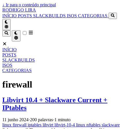
↓
Ir para o conteúdo principal
RODRIGO LIRA
INÍCIO
POSTS
SLACKBUILDS
ISOS
CATEGORIAS
INÍCIO
POSTS
SLACKBUILDS
ISOS
CATEGORIAS
firewall
Libvirt 10.4 + Slackware Current +
IPtables
11 junho 2024
·
200 palavras
·
1 minuto
linux
firewall
iptables
libvirt
libvirt-10-4
linux
nftables
slackware