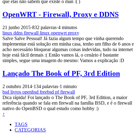
que elas não sabem que existe o man :( )
OpenWRT - Firewall, Proxy e DDNS
21 junho 2015
·
832 palavras
·
4 minutos
linux
ddns
firewall
linux
openwrt
proxy
Salve Salve Pessoal! Já fazia algum tempo que vinha querendo
implementar está solução em minha casa, tenho um filho de 6 anos e
acho necessário bloquear algumas coisas indevidas, tudo na internet
hoje está fácil demais :( Então vamos lá, o cenário é bastante
simples, segue uma imagem do mesmo: Vamos a explicação :D
Lançado The Book of PF, 3rd Edition
2 outubro 2014
·
134 palavras
·
1 minuto
bsd
livros
openbsd
freebsd
pf
firewall
Dica rápida! Foi lançado o The Book of PF, 3rd Edition, a maior
referência quando se fala em firewall na família BSD, e é o firewall
nativo do OpenBSD o qual estudo como hobby :)
↑
TAGS
CATEGORIAS