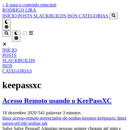
↓
Ir para o conteúdo principal
RODRIGO LIRA
INÍCIO
POSTS
SLACKBUILDS
ISOS
CATEGORIAS
INÍCIO
POSTS
SLACKBUILDS
ISOS
CATEGORIAS
keepassxc
Acesso Remoto usando o KeePassXC
18 dezembro 2020
·
541 palavras
·
3 minutos
linux
acesso-remoto
gerenciador-de-senhas
keepass
keepassxc
linux
password
rdp
senhas
ssh
Salve Salve Pessoal! Algumas pessoas sempre chegam até mim e