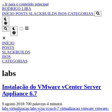
↓
Ir para o conteúdo principal
RODRIGO LIRA
INÍCIO
POSTS
SLACKBUILDS
ISOS
CATEGORIAS
INÍCIO
POSTS
SLACKBUILDS
ISOS
CATEGORIAS
labs
Instalação do VMware vCenter Server
Appliance 6.7
9 agosto 2018
·
700 palavras
·
4 minutos
labs
virtualizacao
labs
vcsa
vcsa-6-7
virtualizacao
vmware
vmware-