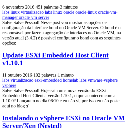
6 novembro 2016
·
451 palavras
·
3 minutos
labs
linux
virtualizacao
labs
linux
oracle
oracle-linux
oracle-vm-
manager
oracle-vm-server
Salve Salve Pessoal! Nesse post vou mostrar as opções de
configuração da interface bond no Oracle VM Server. O bond é o
responsável por fazer a agregação de interfaces no Oracle VM, na
versão atual (3.4.2) é possível configurar o bond com as seguintes
opções:
Update ESXi Embedded Host Client
v1.10.1
11 outubro 2016
·
102 palavras
·
1 minuto
labs
virtualizacao
esxi-embedded
homelab
labs
vmware-vsphere
vsphere
Salve Salve Pessoal! Hoje saiu uma nova versão do ESXi
Embedded Host Client a versão 1.10.1, o que aconteceu com a
1.10.0? Lançaram no dia 06/10 e eu não vi, por isso eu não postei
aqui no blog :(
Instalando o vSphere ESXi no Oracle VM
Server/Xen (Nested)