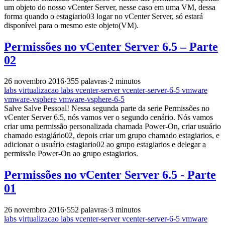
um objeto do nosso vCenter Server, nesse caso em uma VM, dessa
forma quando o estagiario03 logar no vCenter Server, só estará
disponível para o mesmo este objeto(VM).
Permissões no vCenter Server 6.5 – Parte
02
26 novembro 2016
·
355 palavras
·
2 minutos
labs
virtualizacao
labs
vcenter-server
vcenter-server-6-5
vmware
vmware-vsphere
vmware-vsphere-6-5
Salve Salve Pessoal! Nessa segunda parte da serie Permissões no
vCenter Server 6.5, nós vamos ver o segundo cenário. Nós vamos
criar uma permissão personalizada chamada Power-On, criar usuário
chamado estagiário02, depois criar um grupo chamado estagiarios, e
adicionar o usuário estagiario02 ao grupo estagiarios e delegar a
permissão Power-On ao grupo estagiarios.
Permissões no vCenter Server 6.5 - Parte
01
26 novembro 2016
·
552 palavras
·
3 minutos
labs
virtualizacao
labs
vcenter-server
vcenter-server-6-5
vmware