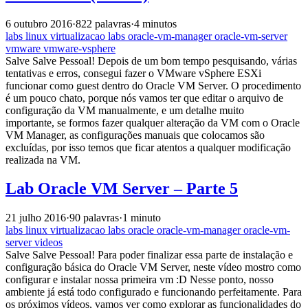
6 outubro 2016
·
822 palavras
·
4 minutos
labs
linux
virtualizacao
labs
oracle-vm-manager
oracle-vm-server
vmware
vmware-vsphere
Salve Salve Pessoal! Depois de um bom tempo pesquisando, várias
tentativas e erros, consegui fazer o VMware vSphere ESXi
funcionar como guest dentro do Oracle VM Server. O procedimento
é um pouco chato, porque nós vamos ter que editar o arquivo de
configuração da VM manualmente, e um detalhe muito
importante, se formos fazer qualquer alteração da VM com o Oracle
VM Manager, as configurações manuais que colocamos são
excluídas, por isso temos que ficar atentos a qualquer modificação
realizada na VM.
Lab Oracle VM Server – Parte 5
21 julho 2016
·
90 palavras
·
1 minuto
labs
linux
virtualizacao
labs
oracle
oracle-vm-manager
oracle-vm-
server
videos
Salve Salve Pessoal! Para poder finalizar essa parte de instalação e
configuração básica do Oracle VM Server, neste vídeo mostro como
configurar e instalar nossa primeira vm :D Nesse ponto, nosso
ambiente já está todo configurado e funcionando perfeitamente. Para
os próximos vídeos, vamos ver como explorar as funcionalidades do