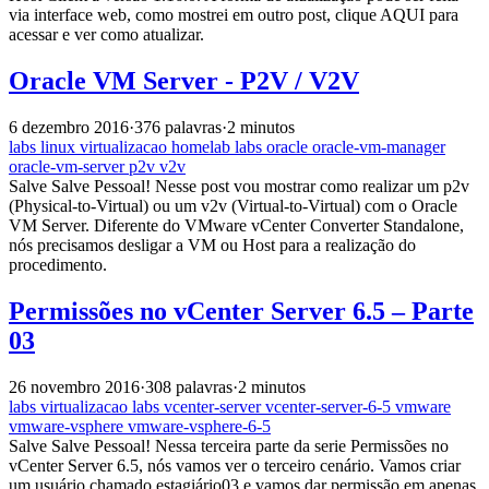
via interface web, como mostrei em outro post, clique AQUI para
acessar e ver como atualizar.
Oracle VM Server - P2V / V2V
6 dezembro 2016
·
376 palavras
·
2 minutos
labs
linux
virtualizacao
homelab
labs
oracle
oracle-vm-manager
oracle-vm-server
p2v
v2v
Salve Salve Pessoal! Nesse post vou mostrar como realizar um p2v
(Physical-to-Virtual) ou um v2v (Virtual-to-Virtual) com o Oracle
VM Server. Diferente do VMware vCenter Converter Standalone,
nós precisamos desligar a VM ou Host para a realização do
procedimento.
Permissões no vCenter Server 6.5 – Parte
03
26 novembro 2016
·
308 palavras
·
2 minutos
labs
virtualizacao
labs
vcenter-server
vcenter-server-6-5
vmware
vmware-vsphere
vmware-vsphere-6-5
Salve Salve Pessoal! Nessa terceira parte da serie Permissões no
vCenter Server 6.5, nós vamos ver o terceiro cenário. Vamos criar
um usuário chamado estagiário03 e vamos dar permissão em apenas