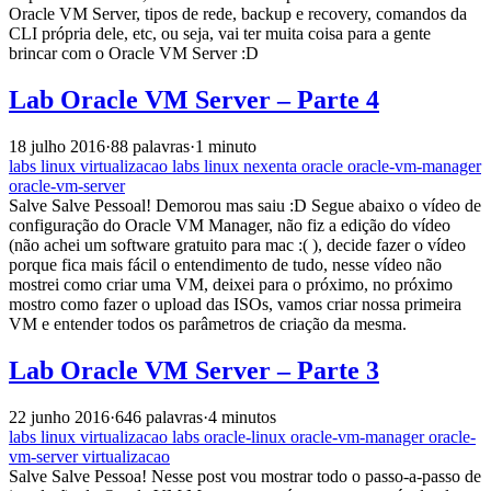
Oracle VM Server, tipos de rede, backup e recovery, comandos da
CLI própria dele, etc, ou seja, vai ter muita coisa para a gente
brincar com o Oracle VM Server :D
Lab Oracle VM Server – Parte 4
18 julho 2016
·
88 palavras
·
1 minuto
labs
linux
virtualizacao
labs
linux
nexenta
oracle
oracle-vm-manager
oracle-vm-server
Salve Salve Pessoal! Demorou mas saiu :D Segue abaixo o vídeo de
configuração do Oracle VM Manager, não fiz a edição do vídeo
(não achei um software gratuito para mac :( ), decide fazer o vídeo
porque fica mais fácil o entendimento de tudo, nesse vídeo não
mostrei como criar uma VM, deixei para o próximo, no próximo
mostro como fazer o upload das ISOs, vamos criar nossa primeira
VM e entender todos os parâmetros de criação da mesma.
Lab Oracle VM Server – Parte 3
22 junho 2016
·
646 palavras
·
4 minutos
labs
linux
virtualizacao
labs
oracle-linux
oracle-vm-manager
oracle-
vm-server
virtualizacao
Salve Salve Pessoa! Nesse post vou mostrar todo o passo-a-passo de