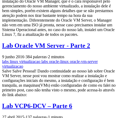
instalação do Oracle VM Manager, que é o cara responsável pelo
gerenciamento do nosso ambiente virtualizado, a instalação dele é
bem simples, porém existem alguns detalhes que se não prestarmos
atenção podem nos tirar bastante tempo na hora da sua
implementação. Diferentemente do Oracle VM Server, o Manager
não vem em uma ISO já pronta, nesse caso precisamos instalar um
Sistema Operacional antes, no caso do nosso lab, instalei um Oracle
Linux 7, fiz a atualização de todos os pacotes.
Lab Oracle VM Server - Parte 2
9 junho 2016
·
384 palavras
·
2 minutos
labs
linux
virtualizacao
labs
oracle-linux
oracle-vm-server
virtualizacao
Salve Salve Pessoal! Dando continuidade ao nosso lab sobre Oracle
VM Server, nesse post vou mostrar como realizar a instalação e
configurações iniciais do mesmo, a instalação e configuração é bem
tranquila, as maquinas(VMs) estão configuradas de como eu falei no
primeiro post, caso não tenha visto o mesmo, pode acessa-lo através
do link abaixo:
Lab VCP6-DCV – Parte 6
27 abril 2015
·
137 palavras
·
1 minuto