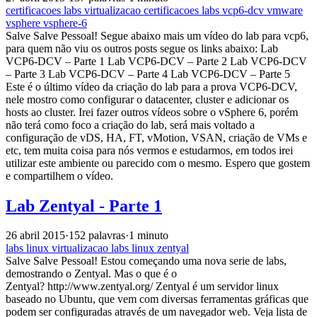
certificacoes
labs
virtualizacao
certificacoes
labs
vcp6-dcv
vmware
vsphere
vsphere-6
Salve Salve Pessoal! Segue abaixo mais um vídeo do lab para vcp6,
para quem não viu os outros posts segue os links abaixo: Lab
VCP6-DCV – Parte 1 Lab VCP6-DCV – Parte 2 Lab VCP6-DCV
– Parte 3 Lab VCP6-DCV – Parte 4 Lab VCP6-DCV – Parte 5
Este é o último vídeo da criação do lab para a prova VCP6-DCV,
nele mostro como configurar o datacenter, cluster e adicionar os
hosts ao cluster. Irei fazer outros vídeos sobre o vSphere 6, porém
não terá como foco a criação do lab, será mais voltado a
configuração de vDS, HA, FT, vMotion, VSAN, criação de VMs e
etc, tem muita coisa para nós vermos e estudarmos, em todos irei
utilizar este ambiente ou parecido com o mesmo. Espero que gostem
e compartilhem o vídeo.
Lab Zentyal - Parte 1
26 abril 2015
·
152 palavras
·
1 minuto
labs
linux
virtualizacao
labs
linux
zentyal
Salve Salve Pessoal! Estou começando uma nova serie de labs,
demostrando o Zentyal. Mas o que é o
Zentyal? http://www.zentyal.org/ Zentyal é um servidor linux
baseado no Ubuntu, que vem com diversas ferramentas gráficas que
podem ser configuradas através de um navegador web. Veja lista de