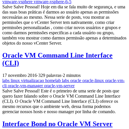
vmware-vsphere
vmware-vsphere-6-5
Salve Salve Pessoal! Hoje em dia se fala muito de segurança, e uma
das suas boas práticas é darmos ao usuário apenas as permissões
necessárias ao mesmo. Nessa serie de posts, vou mostrar as
permissões que o vCenter Server tem nativamente, como criar
permissões personalizadas , como criar novos usuários e grupos e
como darmos permissões especificas a cada usuário ou grupo,
também vou mostrar como darmos permissão apenas a determinados
objetos do nosso vCenter Server.
Oracle VM Command Line Interface
(CLI)
17 novembro 2016
·
329 palavras
·
2 minutos
labs
linux
virtualizacao
homelab
labs
oracle
oracle-linux
oracle-vm-
cli
oracle-vm-manager
oracle-vm-server
Salve Salve Pessoal! Este é o primeiro de uma serie de posts que
quero fazer falando sobre o Oracle VM Command Line Interface
(CLI). O Oracle VM Command Line Interface (CLI) oferece os
mesmo recursos que o ambiente web, dessa forma podemos
gerenciar nossos hosts e nosso manager por linha de comando.
Interface Bond no Oracle VM Server