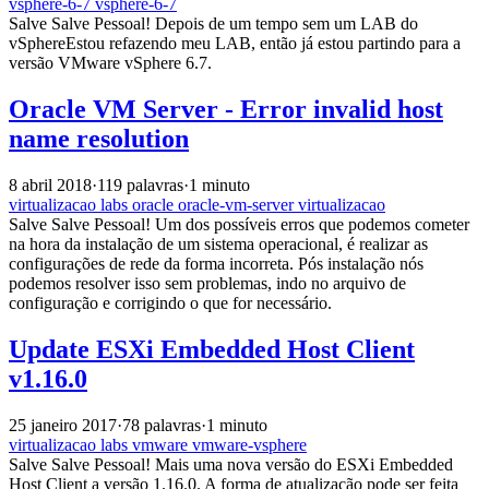
vsphere-6-7
vsphere-6-7
Salve Salve Pessoal! Depois de um tempo sem um LAB do
vSphereEstou refazendo meu LAB, então já estou partindo para a
versão VMware vSphere 6.7.
Oracle VM Server - Error invalid host
name resolution
8 abril 2018
·
119 palavras
·
1 minuto
virtualizacao
labs
oracle
oracle-vm-server
virtualizacao
Salve Salve Pessoal! Um dos possíveis erros que podemos cometer
na hora da instalação de um sistema operacional, é realizar as
configurações de rede da forma incorreta. Pós instalação nós
podemos resolver isso sem problemas, indo no arquivo de
configuração e corrigindo o que for necessário.
Update ESXi Embedded Host Client
v1.16.0
25 janeiro 2017
·
78 palavras
·
1 minuto
virtualizacao
labs
vmware
vmware-vsphere
Salve Salve Pessoal! Mais uma nova versão do ESXi Embedded
Host Client a versão 1.16.0. A forma de atualização pode ser feita