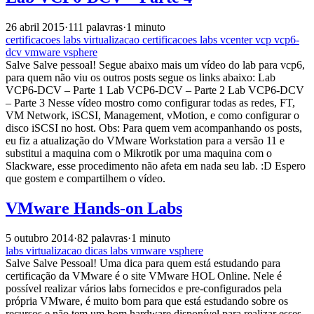
26 abril 2015
·
111 palavras
·
1 minuto
certificacoes
labs
virtualizacao
certificacoes
labs
vcenter
vcp
vcp6-
dcv
vmware
vsphere
Salve Salve pessoal! Segue abaixo mais um vídeo do lab para vcp6,
para quem não viu os outros posts segue os links abaixo: Lab
VCP6-DCV – Parte 1 Lab VCP6-DCV – Parte 2 Lab VCP6-DCV
– Parte 3 Nesse vídeo mostro como configurar todas as redes, FT,
VM Network, iSCSI, Management, vMotion, e como configurar o
disco iSCSI no host. Obs: Para quem vem acompanhando os posts,
eu fiz a atualização do VMware Workstation para a versão 11 e
substitui a maquina com o Mikrotik por uma maquina com o
Slackware, esse procedimento não afeta em nada seu lab. :D Espero
que gostem e compartilhem o vídeo.
VMware Hands-on Labs
5 outubro 2014
·
82 palavras
·
1 minuto
labs
virtualizacao
dicas
labs
vmware
vsphere
Salve Salve Pessoal! Uma dica para quem está estudando para
certificação da VMware é o site VMware HOL Online. Nele é
possível realizar vários labs fornecidos e pre-configurados pela
própria VMware, é muito bom para que está estudando sobre os
recursos e não tem um bom hardware disponível para realizar esses