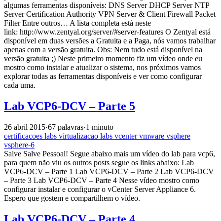
algumas ferramentas disponíveis: DNS Server DHCP Server NTP
Server Certification Authority VPN Server & Client Firewall Packet
Filter Entre outros… A lista completa está neste
link: http://www.zentyal.org/server/#server-features O Zentyal está
disponível em duas versões a Gratuita e a Paga, nós vamos trabalhar
apenas com a versão gratuita. Obs: Nem tudo está disponível na
versão gratuita ;) Neste primeiro momento fiz um vídeo onde eu
mostro como instalar e atualizar o sistema, nos próximos vamos
explorar todas as ferramentas disponíveis e ver como configurar
cada uma.
Lab VCP6-DCV – Parte 5
26 abril 2015
·
67 palavras
·
1 minuto
certificacoes
labs
virtualizacao
labs
vcenter
vmware
vsphere
vsphere-6
Salve Salve Pessoal! Segue abaixo mais um vídeo do lab para vcp6,
para quem não viu os outros posts segue os links abaixo: Lab
VCP6-DCV – Parte 1 Lab VCP6-DCV – Parte 2 Lab VCP6-DCV
– Parte 3 Lab VCP6-DCV – Parte 4 Nesse vídeo mostro como
configurar instalar e configurar o vCenter Server Appliance 6.
Espero que gostem e compartilhem o vídeo.
Lab VCP6-DCV – Parte 4