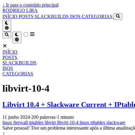
↓
Ir para o conteúdo principal
RODRIGO LIRA
INÍCIO
POSTS
SLACKBUILDS
ISOS
CATEGORIAS
INÍCIO
POSTS
SLACKBUILDS
ISOS
CATEGORIAS
libvirt-10-4
Libvirt 10.4 + Slackware Current + IPtabl
11 junho 2024
·
200 palavras
·
1 minuto
linux
firewall
iptables
libvirt
libvirt-10-4
linux
nftables
slackware
Salve pessoal! Tive um problema interessante após a última atualizaç
↑