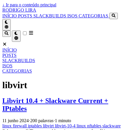
↓
Ir para o conteúdo principal
RODRIGO LIRA
INÍCIO
POSTS
SLACKBUILDS
ISOS
CATEGORIAS
INÍCIO
POSTS
SLACKBUILDS
ISOS
CATEGORIAS
libvirt
Libvirt 10.4 + Slackware Current +
IPtables
11 junho 2024
·
200 palavras
·
1 minuto
linux
firewall
iptables
libvirt
libvirt-10-4
linux
nftables
slackware