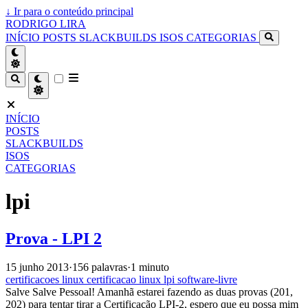
↓
Ir para o conteúdo principal
RODRIGO LIRA
INÍCIO
POSTS
SLACKBUILDS
ISOS
CATEGORIAS
INÍCIO
POSTS
SLACKBUILDS
ISOS
CATEGORIAS
lpi
Prova - LPI 2
15 junho 2013
·
156 palavras
·
1 minuto
certificacoes
linux
certificacao
linux
lpi
software-livre
Salve Salve Pessoal! Amanhã estarei fazendo as duas provas (201,
202) para tentar tirar a Certificação LPI-2, espero que eu possa mim